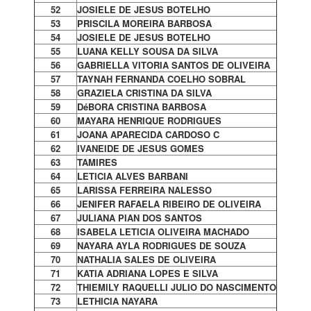
52
JOSIELE DE JESUS BOTELHO
53
PRISCILA MOREIRA BARBOSA
54
JOSIELE DE JESUS BOTELHO
55
LUANA KELLY SOUSA DA SILVA
56
GABRIELLA VITORIA SANTOS DE OLIVEIRA
57
TAYNAH FERNANDA COELHO SOBRAL
58
GRAZIELA CRISTINA DA SILVA
59
DéBORA CRISTINA BARBOSA
60
MAYARA HENRIQUE RODRIGUES
61
JOANA APARECIDA CARDOSO C
62
IVANEIDE DE JESUS GOMES
63
TAMIRES
64
LETICIA ALVES BARBANI
65
LARISSA FERREIRA NALESSO
66
JENIFER RAFAELA RIBEIRO DE OLIVEIRA
67
JULIANA PIAN DOS SANTOS
68
ISABELA LETICIA OLIVEIRA MACHADO
69
NAYARA AYLA RODRIGUES DE SOUZA
70
NATHALIA SALES DE OLIVEIRA
71
KATIA ADRIANA LOPES E SILVA
72
THIEMILY RAQUELLI JULIO DO NASCIMENTO
73
LETHICIA NAYARA