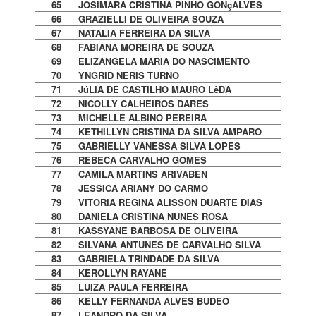
65
JOSIMARA CRISTINA PINHO GONçALVES
66
GRAZIELLI DE OLIVEIRA SOUZA
67
NATALIA FERREIRA DA SILVA
68
FABIANA MOREIRA DE SOUZA
69
ELIZANGELA MARIA DO NASCIMENTO
70
YNGRID NERIS TURNO
71
JúLIA DE CASTILHO MAURO LêDA
72
NICOLLY CALHEIROS DARES
73
MICHELLE ALBINO PEREIRA
74
KETHILLYN CRISTINA DA SILVA AMPARO
75
GABRIELLY VANESSA SILVA LOPES
76
REBECA CARVALHO GOMES
77
CAMILA MARTINS ARIVABEN
78
JESSICA ARIANY DO CARMO
79
VITORIA REGINA ALISSON DUARTE DIAS
80
DANIELA CRISTINA NUNES ROSA
81
KASSYANE BARBOSA DE OLIVEIRA
82
SILVANA ANTUNES DE CARVALHO SILVA
83
GABRIELA TRINDADE DA SILVA
84
KEROLLYN RAYANE
85
LUIZA PAULA FERREIRA
86
KELLY FERNANDA ALVES BUDEO
87
LEANDRO DA SILVA