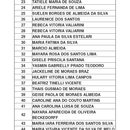
23
TATIELE MARIA DE SOUZA
24
ARIELE FERNANDA DE LIMA
25
SUELEN BORGES DE ALMEIDA DA SILVA
26
LAURENICE DOS SANTOS
27
REBECA VITORIA VALIARINI
28
REBECA VITORIA VALIARINI
29
ANA PAULA DA SILVA ESTELARI
30
MARIA FATIMA DA SILVA
31
MARCIO ALMEIDA
32
MAYARA ROSA DOS SANTOS LIMA
33
GISELE PRISCILA SANTANA
34
YASMIN GABRIELLY PRADO TEODORO
35
JACKELINE DE MORAES BRAZ
36
HULARY VITORIA LIMA CANPOS
37
BEATRIZ TINELLI VICENTE
38
THAIS GUSMAO DE MORAES
39
GEISE PAOLA DE MORAES ALMEIDA
40
CAROLINE ANA DO COUTO MARTINS
41
ANA CAROLINA LUISA DE SOUZA
NAYARA APARECIDA DE OLIVEIRA
42
BECKEDORFF
43
MARIA IARA FERREIRA DOS SANTOS SILVA
44
MARIA VITóRIA VICENTE DA SILVA DE MELO