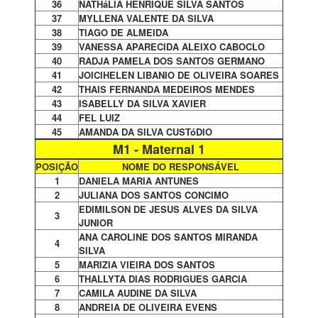
36
NATHáLIA HENRIQUE SILVA SANTOS
37
MYLLENA VALENTE DA SILVA
38
TIAGO DE ALMEIDA
39
VANESSA APARECIDA ALEIXO CABOCLO
40
RADJA PAMELA DOS SANTOS GERMANO
41
JOICIHELEN LIBANIO DE OLIVEIRA SOARES
42
THAIS FERNANDA MEDEIROS MENDES
43
ISABELLY DA SILVA XAVIER
44
FEL LUIZ
45
AMANDA DA SILVA CUSTóDIO
M1 - Maternal 1
POSIÇÃO
NOME DO RESPONSÁVEL
1
DANIELA MARIA ANTUNES
2
JULIANA DOS SANTOS CONCIMO
EDIMILSON DE JESUS ALVES DA SILVA
3
JUNIOR
ANA CAROLINE DOS SANTOS MIRANDA
4
SILVA
5
MARIZIA VIEIRA DOS SANTOS
6
THALLYTA DIAS RODRIGUES GARCIA
7
CAMILA AUDINE DA SILVA
8
ANDREIA DE OLIVEIRA EVENS