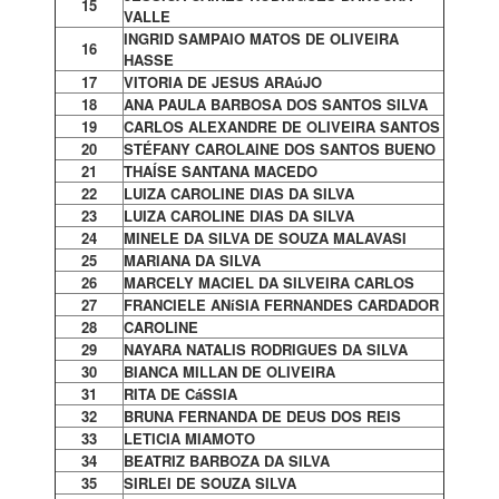
15
VALLE
INGRID SAMPAIO MATOS DE OLIVEIRA
16
HASSE
17
VITORIA DE JESUS ARAúJO
18
ANA PAULA BARBOSA DOS SANTOS SILVA
19
CARLOS ALEXANDRE DE OLIVEIRA SANTOS
20
STÉFANY CAROLAINE DOS SANTOS BUENO
21
THAÍSE SANTANA MACEDO
22
LUIZA CAROLINE DIAS DA SILVA
23
LUIZA CAROLINE DIAS DA SILVA
24
MINELE DA SILVA DE SOUZA MALAVASI
25
MARIANA DA SILVA
26
MARCELY MACIEL DA SILVEIRA CARLOS
27
FRANCIELE ANíSIA FERNANDES CARDADOR
28
CAROLINE
29
NAYARA NATALIS RODRIGUES DA SILVA
30
BIANCA MILLAN DE OLIVEIRA
31
RITA DE CáSSIA
32
BRUNA FERNANDA DE DEUS DOS REIS
33
LETICIA MIAMOTO
34
BEATRIZ BARBOZA DA SILVA
35
SIRLEI DE SOUZA SILVA