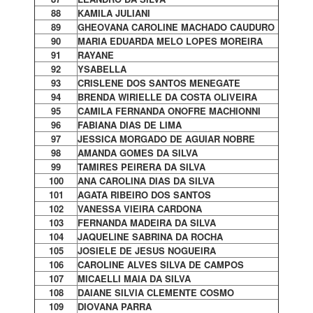
88
KAMILA JULIANI
89
GHEOVANA CAROLINE MACHADO CAUDURO
90
MARIA EDUARDA MELO LOPES MOREIRA
91
RAYANE
92
YSABELLA
93
CRISLENE DOS SANTOS MENEGATE
94
BRENDA WIRIELLE DA COSTA OLIVEIRA
95
CAMILA FERNANDA ONOFRE MACHIONNI
96
FABIANA DIAS DE LIMA
97
JESSICA MORGADO DE AGUIAR NOBRE
98
AMANDA GOMES DA SILVA
99
TAMIRES PEIRERA DA SILVA
100
ANA CAROLINA DIAS DA SILVA
101
AGATA RIBEIRO DOS SANTOS
102
VANESSA VIEIRA CARDONA
103
FERNANDA MADEIRA DA SILVA
104
JAQUELINE SABRINA DA ROCHA
105
JOSIELE DE JESUS NOGUEIRA
106
CAROLINE ALVES SILVA DE CAMPOS
107
MICAELLI MAIA DA SILVA
108
DAIANE SILVIA CLEMENTE COSMO
109
DIOVANA PARRA