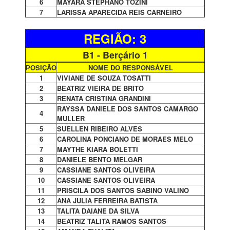
6
MAYARA STEPHANO TOZINI
7
LARISSA APARECIDA REIS CARNEIRO
REGIÃO: 3
B1 - Berçário 1
POSIÇÃO
NOME DO RESPONSÁVEL
1
VIVIANE DE SOUZA TOSATTI
2
BEATRIZ VIEIRA DE BRITO
3
RENATA CRISTINA GRANDINI
RAYSSA DANIELE DOS SANTOS CAMARGO
4
MULLER
5
SUELLEN RIBEIRO ALVES
6
CAROLINA PONCIANO DE MORAES MELO
7
MAYTHE KIARA BOLETTI
8
DANIELE BENTO MELGAR
9
CASSIANE SANTOS OLIVEIRA
10
CASSIANE SANTOS OLIVEIRA
11
PRISCILA DOS SANTOS SABINO VALINO
12
ANA JULIA FERREIRA BATISTA
13
TALITA DAIANE DA SILVA
14
BEATRIZ TALITA RAMOS SANTOS