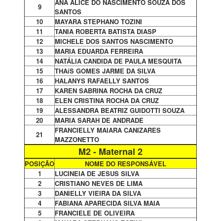
ANA ALICE DO NASCIMENTO SOUZA DOS
9
SANTOS
10
MAYARA STEPHANO TOZINI
11
TANIA ROBERTA BATISTA DIASP
12
MICHELE DOS SANTOS NASCIMENTO
13
MARIA EDUARDA FERREIRA
14
NATÁLIA CANDIDA DE PAULA MESQUITA
15
THAíS GOMES JARME DA SILVA
16
HALANYS RAFAELLY SANTOS
17
KAREN SABRINA ROCHA DA CRUZ
18
ELEN CRISTINA ROCHA DA CRUZ
19
ALESSANDRA BEATRIZ GUIDOTTI SOUZA
20
MARIA SARAH DE ANDRADE
FRANCIELLY MAIARA CANIZARES
21
MAZZONETTO
M2 - Maternal 2
POSIÇÃO
NOME DO RESPONSÁVEL
1
LUCINEIA DE JESUS SILVA
2
CRISTIANO NEVES DE LIMA
3
DANIELLY VIEIRA DA SILVA
4
FABIANA APARECIDA SILVA MAIA
5
FRANCIELE DE OLIVEIRA