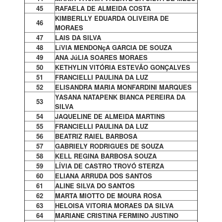
45
RAFAELA DE ALMEIDA COSTA
KIMBERLLY EDUARDA OLIVEIRA DE
46
MORAES
47
LAIS DA SILVA
48
LíVIA MENDONçA GARCIA DE SOUZA
49
ANA JúLIA SOARES MORAES
50
KETHYLIN VITÓRIA ESTEVÃO GONÇALVES
51
FRANCIELLI PAULINA DA LUZ
52
ELISANDRA MARIA MONFARDINI MARQUES
YASANA NATAPENK BIANCA PEREIRA DA
53
SILVA
54
JAQUELINE DE ALMEIDA MARTINS
55
FRANCIELLI PAULINA DA LUZ
56
BEATRIZ RAIEL BARBOSA
57
GABRIELY RODRIGUES DE SOUZA
58
KELL REGINA BARBOSA SOUZA
59
LÍVIA DE CASTRO TROVÓ STERZA
60
ELIANA ARRUDA DOS SANTOS
61
ALINE SILVA DO SANTOS
62
MARTA MIOTTO DE MOURA ROSA
63
HELOISA VITORIA MORAES DA SILVA
64
MARIANE CRISTINA FERMINO JUSTINO