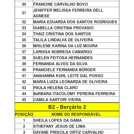
30
FRANCINE CARVALHO BOVO
JENIFFER MELISSA FERREIRA DELL
31
AGNESE
32
MARIA EDUARDA DOS SANTOS RODRIGUES
33
ISABELLA CRISTINA PROVASIO
34
THAIZ CRISTINA DOS SANTOS
35
TALILA LINDALVA DE OLIVEIRA
36
MISLENE KARINA DA LUZ MOURA
37
LARISSA NOBREGA CAMARGO
38
SUELEN FEITOSA HERNANDES
39
FERNANDA ALVES DA SILVA
40
FRANCIELE FERNANDA BÜRGER
41
ANAHANNA KUHL LEITE DAL POSSO
42
MARIA LUIZA LEONARDA DE OLIVEIRA
43
PAULA HELENA CLARO
44
BáRBARA ITACOLOMY PEREIRA FERREIRA
45
CAMILA SARTORI VIEIRA
B2 - Berçário 2
POSIÇÃO
NOME DO RESPONSÁVEL
1
SHEILA LOPES DA GAMA
2
STHEFANY JESUS DE LIMA
3
DAYANE PRISCILA ORTIZ CARVALHO