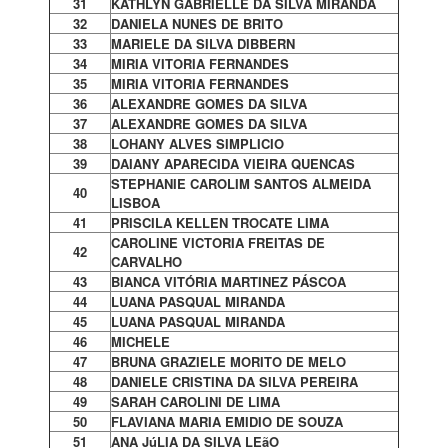
31
KATHLYN GABRIELLE DA SILVA MIRANDA
32
DANIELA NUNES DE BRITO
33
MARIELE DA SILVA DIBBERN
34
MIRIA VITORIA FERNANDES
35
MIRIA VITORIA FERNANDES
36
ALEXANDRE GOMES DA SILVA
37
ALEXANDRE GOMES DA SILVA
38
LOHANY ALVES SIMPLICIO
39
DAIANY APARECIDA VIEIRA QUENCAS
STEPHANIE CAROLIM SANTOS ALMEIDA
40
LISBOA
41
PRISCILA KELLEN TROCATE LIMA
CAROLINE VICTORIA FREITAS DE
42
CARVALHO
43
BIANCA VITÓRIA MARTINEZ PÁSCOA
44
LUANA PASQUAL MIRANDA
45
LUANA PASQUAL MIRANDA
46
MICHELE
47
BRUNA GRAZIELE MORITO DE MELO
48
DANIELE CRISTINA DA SILVA PEREIRA
49
SARAH CAROLINI DE LIMA
50
FLAVIANA MARIA EMIDIO DE SOUZA
51
ANA JúLIA DA SILVA LEãO