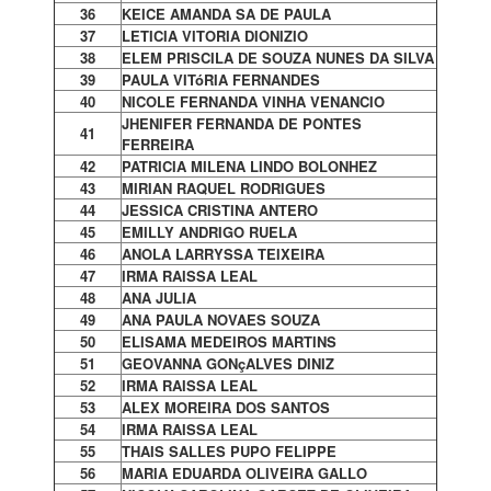
36
KEICE AMANDA SA DE PAULA
37
LETICIA VITORIA DIONIZIO
38
ELEM PRISCILA DE SOUZA NUNES DA SILVA
39
PAULA VITóRIA FERNANDES
40
NICOLE FERNANDA VINHA VENANCIO
JHENIFER FERNANDA DE PONTES
41
FERREIRA
42
PATRICIA MILENA LINDO BOLONHEZ
43
MIRIAN RAQUEL RODRIGUES
44
JESSICA CRISTINA ANTERO
45
EMILLY ANDRIGO RUELA
46
ANOLA LARRYSSA TEIXEIRA
47
IRMA RAISSA LEAL
48
ANA JULIA
49
ANA PAULA NOVAES SOUZA
50
ELISAMA MEDEIROS MARTINS
51
GEOVANNA GONçALVES DINIZ
52
IRMA RAISSA LEAL
53
ALEX MOREIRA DOS SANTOS
54
IRMA RAISSA LEAL
55
THAIS SALLES PUPO FELIPPE
56
MARIA EDUARDA OLIVEIRA GALLO