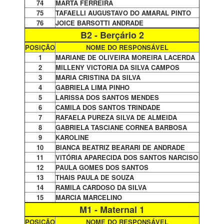
74
MARTA FERREIRA
75
TAFAELLI AUGUSTAVO DO AMARAL PINTO
76
JOICE BARSOTTI ANDRADE
B2 - Berçário 2
POSIÇÃO
NOME DO RESPONSÁVEL
1
MARIANE DE OLIVEIRA MOREIRA LACERDA
2
MILLENY VICTORIA DA SILVA CAMPOS
3
MARIA CRISTINA DA SILVA
4
GABRIELA LIMA PINHO
5
LARISSA DOS SANTOS MENDES
6
CAMILA DOS SANTOS TRINDADE
7
RAFAELA PUREZA SILVA DE ALMEIDA
8
GABRIELA TASCIANE CORNEA BARBOSA
9
KAROLINE
10
BIANCA BEATRIZ BEARARI DE ANDRADE
11
VITÓRIA APARECIDA DOS SANTOS NARCISO
12
PAULA GOMES DOS SANTOS
13
THAIS PAULA DE SOUZA
14
RAMILA CARDOSO DA SILVA
15
MARCIA MARCELINO
M1 - Maternal 1
POSIÇÃO
NOME DO RESPONSÁVEL