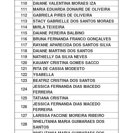
110
DAIANE VALENTINA MORAES IZA
111
MARIA EDUARDA DONAIRE DE OLIVEIRA
112
GABRIELA PIRES DE OLIVEIRA
113
STACY GABRIELLE DOS SANTOS MORAES
114
MIRLA TEIXEIRA
115
DAIANE PEREIRA BALBINO
116
BRUNA FERNANDA FRANCO GONÇALVES
117
RAYANE APARECIDA DOS SANTOS SILVA
118
DAIANE MARTINS DOS SANTOS
119
NATHIELLY DA SILVA NEVES
120
KAUANY CRISTINA GOMES SACCO
121
RITA DE CASSIA MODESTO
122
YSABELLA
123
BEATRIZ CRISTINA DOS SANTOS
JESSICA FERNANDA DIAS MACEDO
124
FERREIRA
125
TATIANA CRISTINA
JESSICA FERNANDA DIAS MACEDO
126
FERREIRA
127
LARISSA FACCINE MOREIRA RIBEIRO
WHELITANIA MARIA GUIMARAES DOS
128
SANTOS
WHELITANIA MARIA GUIMARAES DOS