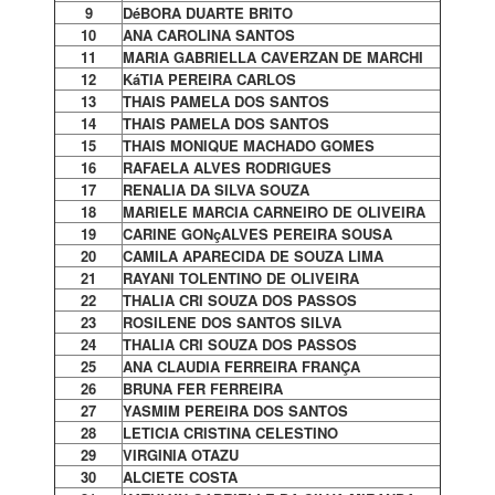
9
DéBORA DUARTE BRITO
10
ANA CAROLINA SANTOS
11
MARIA GABRIELLA CAVERZAN DE MARCHI
12
KáTIA PEREIRA CARLOS
13
THAIS PAMELA DOS SANTOS
14
THAIS PAMELA DOS SANTOS
15
THAIS MONIQUE MACHADO GOMES
16
RAFAELA ALVES RODRIGUES
17
RENALIA DA SILVA SOUZA
18
MARIELE MARCIA CARNEIRO DE OLIVEIRA
19
CARINE GONçALVES PEREIRA SOUSA
20
CAMILA APARECIDA DE SOUZA LIMA
21
RAYANI TOLENTINO DE OLIVEIRA
22
THALIA CRI SOUZA DOS PASSOS
23
ROSILENE DOS SANTOS SILVA
24
THALIA CRI SOUZA DOS PASSOS
25
ANA CLAUDIA FERREIRA FRANÇA
26
BRUNA FER FERREIRA
27
YASMIM PEREIRA DOS SANTOS
28
LETICIA CRISTINA CELESTINO
29
VIRGINIA OTAZU
30
ALCIETE COSTA