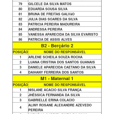
79
GILCELE DA SILVA MATOS
80
EDUARDA SOUSA SILVA
81
BRUNA DE FREITAS GALVãO
82
JULIA DIAS SOARES DA SILVA
83
PATRICIA PEREIRA MADUREIRA
84
ANDRESSA PEREIRA
85
VANESSA APARECIDA DA SILVA EVARISTO
86
PATRICIA DE ASSIS ALVES
B2 - Berçário 2
POSIÇÃO
NOME DO RESPONSÁVEL
1
ARLENE SCHEILA SOUZA ROCHA
2
LUANA CRISTINA DOS SANTOS GUANAIS
3
DANIELE APARECIDA CAETANO DA SILVA
4
DAIHANY FERREIRA DOS SANTOS
M1 - Maternal 1
POSIÇÃO
NOME DO RESPONSÁVEL
1
NISLANE ACACIO SILVA FRANÇA
2
JHÉSSICA FERNANDA DA SILVA
3
GABRIELLE ERINA COLACIO
ALINY ROSANE ALEXANDRE AZEVEDO
4
PEREIRA