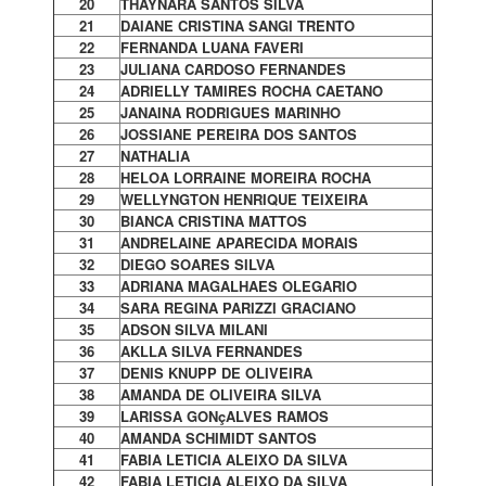
20
THAYNARA SANTOS SILVA
21
DAIANE CRISTINA SANGI TRENTO
22
FERNANDA LUANA FAVERI
23
JULIANA CARDOSO FERNANDES
24
ADRIELLY TAMIRES ROCHA CAETANO
25
JANAINA RODRIGUES MARINHO
26
JOSSIANE PEREIRA DOS SANTOS
27
NATHALIA
28
HELOA LORRAINE MOREIRA ROCHA
29
WELLYNGTON HENRIQUE TEIXEIRA
30
BIANCA CRISTINA MATTOS
31
ANDRELAINE APARECIDA MORAIS
32
DIEGO SOARES SILVA
33
ADRIANA MAGALHAES OLEGARIO
34
SARA REGINA PARIZZI GRACIANO
35
ADSON SILVA MILANI
36
AKLLA SILVA FERNANDES
37
DENIS KNUPP DE OLIVEIRA
38
AMANDA DE OLIVEIRA SILVA
39
LARISSA GONçALVES RAMOS
40
AMANDA SCHIMIDT SANTOS
41
FABIA LETICIA ALEIXO DA SILVA
42
FABIA LETICIA ALEIXO DA SILVA