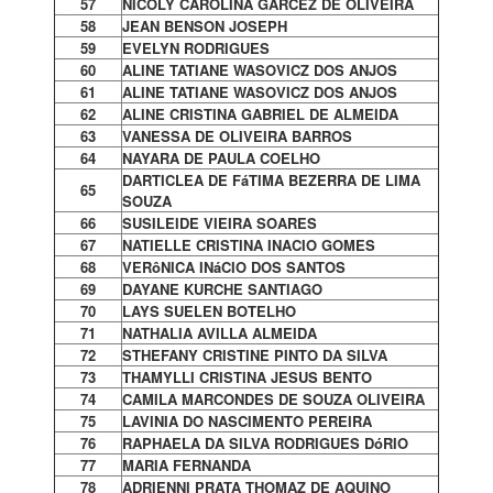
57
NICOLY CAROLINA GARCEZ DE OLIVEIRA
58
JEAN BENSON JOSEPH
59
EVELYN RODRIGUES
60
ALINE TATIANE WASOVICZ DOS ANJOS
61
ALINE TATIANE WASOVICZ DOS ANJOS
62
ALINE CRISTINA GABRIEL DE ALMEIDA
63
VANESSA DE OLIVEIRA BARROS
64
NAYARA DE PAULA COELHO
DARTICLEA DE FáTIMA BEZERRA DE LIMA
65
SOUZA
66
SUSILEIDE VIEIRA SOARES
67
NATIELLE CRISTINA INACIO GOMES
68
VERôNICA INáCIO DOS SANTOS
69
DAYANE KURCHE SANTIAGO
70
LAYS SUELEN BOTELHO
71
NATHALIA AVILLA ALMEIDA
72
STHEFANY CRISTINE PINTO DA SILVA
73
THAMYLLI CRISTINA JESUS BENTO
74
CAMILA MARCONDES DE SOUZA OLIVEIRA
75
LAVINIA DO NASCIMENTO PEREIRA
76
RAPHAELA DA SILVA RODRIGUES DóRIO
77
MARIA FERNANDA
78
ADRIENNI PRATA THOMAZ DE AQUINO