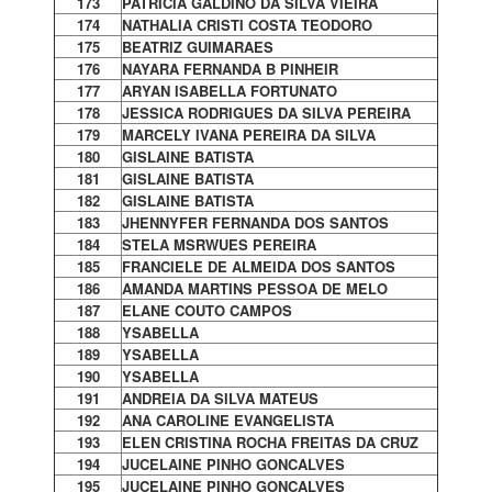
173
PATRICIA GALDINO DA SILVA VIEIRA
174
NATHALIA CRISTI COSTA TEODORO
175
BEATRIZ GUIMARAES
176
NAYARA FERNANDA B PINHEIR
177
ARYAN ISABELLA FORTUNATO
178
JESSICA RODRIGUES DA SILVA PEREIRA
179
MARCELY IVANA PEREIRA DA SILVA
180
GISLAINE BATISTA
181
GISLAINE BATISTA
182
GISLAINE BATISTA
183
JHENNYFER FERNANDA DOS SANTOS
184
STELA MSRWUES PEREIRA
185
FRANCIELE DE ALMEIDA DOS SANTOS
186
AMANDA MARTINS PESSOA DE MELO
187
ELANE COUTO CAMPOS
188
YSABELLA
189
YSABELLA
190
YSABELLA
191
ANDREIA DA SILVA MATEUS
192
ANA CAROLINE EVANGELISTA
193
ELEN CRISTINA ROCHA FREITAS DA CRUZ
194
JUCELAINE PINHO GONCALVES
195
JUCELAINE PINHO GONCALVES