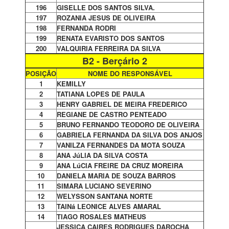
196
GISELLE DOS SANTOS SILVA.
197
ROZANIA JESUS DE OLIVEIRA
198
FERNANDA RODRI
199
RENATA EVARISTO DOS SANTOS
200
VALQUIRIA FERREIRA DA SILVA
B2 - Berçário 2
POSIÇÃO
NOME DO RESPONSÁVEL
1
KEMILLY
2
TATIANA LOPES DE PAULA
3
HENRY GABRIEL DE MEIRA FREDERICO
4
REGIANE DE CASTRO PENTEADO
5
BRUNO FERNANDO TEODORO DE OLIVEIRA
6
GABRIELA FERNANDA DA SILVA DOS ANJOS
7
VANILZA FERNANDES DA MOTA SOUZA
8
ANA JúLIA DA SILVA COSTA
9
ANA LúCIA FREIRE DA CRUZ MOREIRA
10
DANIELA MARIA DE SOUZA BARROS
11
SIMARA LUCIANO SEVERINO
12
WELYSSON SANTANA NORTE
13
TAINá LEONICE ALVES AMARAL
14
TIAGO ROSALES MATHEUS
JESSICA CAIRES RODRIGUES DAROCHA