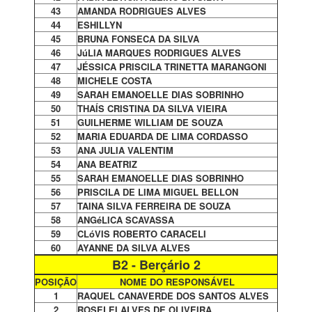
43
AMANDA RODRIGUES ALVES
44
ESHILLYN
45
BRUNA FONSECA DA SILVA
46
JúLIA MARQUES RODRIGUES ALVES
47
JÉSSICA PRISCILA TRINETTA MARANGONI
48
MICHELE COSTA
49
SARAH EMANOELLE DIAS SOBRINHO
50
THAÍS CRISTINA DA SILVA VIEIRA
51
GUILHERME WILLIAM DE SOUZA
52
MARIA EDUARDA DE LIMA CORDASSO
53
ANA JULIA VALENTIM
54
ANA BEATRIZ
55
SARAH EMANOELLE DIAS SOBRINHO
56
PRISCILA DE LIMA MIGUEL BELLON
57
TAINA SILVA FERREIRA DE SOUZA
58
ANGéLICA SCAVASSA
59
CLóVIS ROBERTO CARACELI
60
AYANNE DA SILVA ALVES
B2 - Berçário 2
POSIÇÃO
NOME DO RESPONSÁVEL
1
RAQUEL CANAVERDE DOS SANTOS ALVES
2
ROSELEI ALVES DE OLIVEIRA